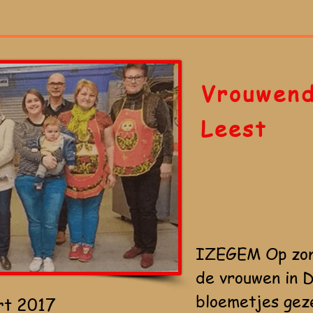
Vrouwend
Leest
IZEGEM Op zon
de vrouwen in D
bloemetjes geze
rt 2017