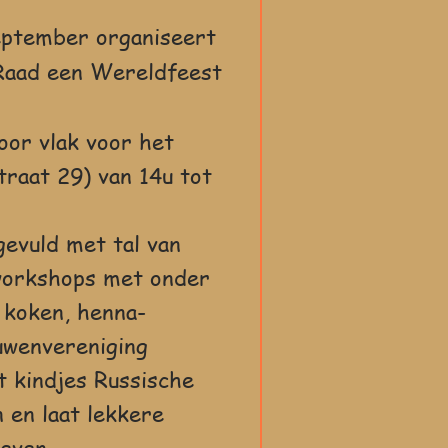
eptember organiseert
Raad een Wereldfeest
oor vlak voor het
traat 29) van 14u tot
gevuld met tal van
 workshops met onder
 koken, henna-
uwenvereniging
t kindjes Russische
 en laat lekkere
even.