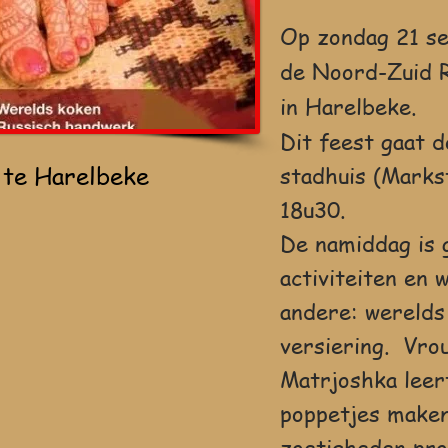
Op zondag 21 s
de Noord-Zuid 
in Harelbeke.
Dit feest gaat d
 te Harelbeke
stadhuis (Marks
18u30.
De namiddag is 
activiteiten en
andere: werelds
versiering. Vro
Matrjoshka leer
poppetjes maken
zoetigheden pro