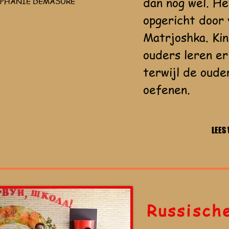
dan nog wel. He
EPHANIE DEMASURE
opgericht door
Matrjoshka. Ki
ouders leren er
terwijl de oud
oefenen.
LEES
Russisch