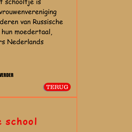
t schooltje is
 vrouwenvereniging
nderen van Russische
 hun moedertaal,
ers Nederlands
 VERDER
TERUG
e school