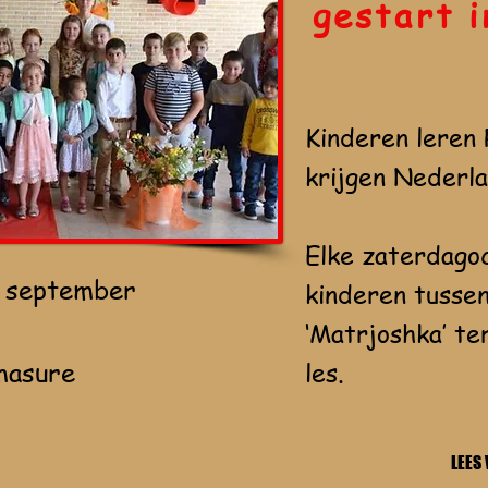
gestart 
Kinderen leren 
krijgen Nederla
Elke zaterdago
4 september
kinderen tussen
‘Matrjoshka’ te
masure
les.
LEES