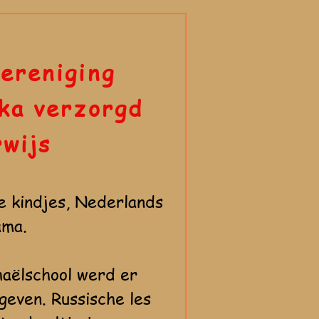
ereniging
ka verzorgd
rwijs
e kindjes, Nederlands
ama.
haëlschool werd er
geven. Russische les