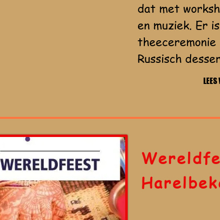
dat met worksh
en muziek. Er i
theeceremonie 
Russisch desse
LEES
Wereldfe
Harelbek