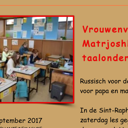
Vrouwenv
Matrjosh
taalonde
Russisch voor d
voor papa en m
In de Sint-Rap
zaterdag les ge
eptember 2017