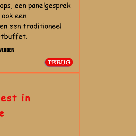
ops, een panelgesprek
s ook een
en een traditioneel
rtbuffet.
 VERDER
TERUG
est in
e